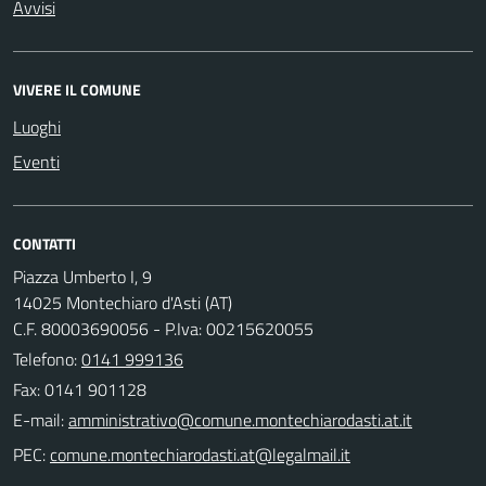
Avvisi
VIVERE IL COMUNE
Luoghi
Eventi
CONTATTI
Piazza Umberto I, 9
14025 Montechiaro d'Asti (AT)
C.F. 80003690056 - P.Iva: 00215620055
Telefono:
0141 999136
Fax: 0141 901128
E-mail:
PEC: