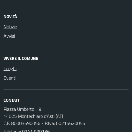
NOVITÀ
Notizie
Avvisi
VIVERE IL COMUNE
Luoghi
Eventi
CONTATTI
Piazza Umberto I, 9
14025 Montechiaro d'Asti (AT)
C.F. 80003690056 - P.Iva: 00215620055
Telefono:
0141 999136