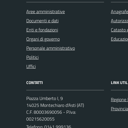
Aree amministrative
Anagrafe 
Documenti e dati
Autorizza
Enti e fondazioni
Catasto e
Organi di governo
Educazio
Personale amministrativo
Politici
Uffici
CONTATTI
LINK UTIL
Piazza Umberto I, 9
Regione
14025 Montechiaro d'Asti (AT)
Provincia
C.F. 80003690056 - P.Iva:
00215620055
Telefono:
0141 999136