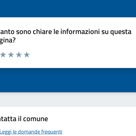
anto sono chiare le informazioni su questa
gina?
a da 1 a 5 stelle la pagina
ta 1 stelle su 5
Valuta 2 stelle su 5
Valuta 3 stelle su 5
Valuta 4 stelle su 5
Valuta 5 stelle su 5
tatta il comune
Leggi le domande frequenti