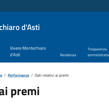
hiaro d'Asti
Vivere Montechiaro
Trasparenza
d'Asti
Residenza
amministrati
te
/
Performance
/
Dati relativi ai premi
 ai premi