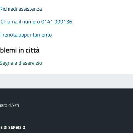
Richiedi assistenza
Chiama il numero 0141 999136
Prenota appuntamento
blemi in città
Segnala disservizio
aro d'Asti
E DI SERVIZIO