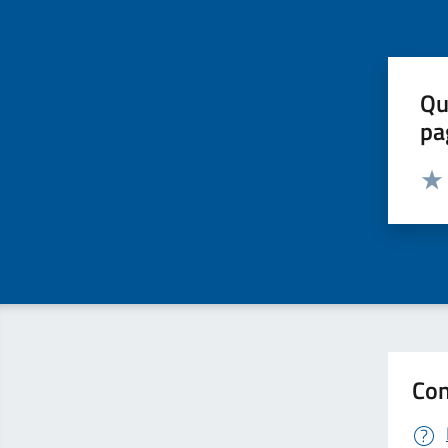
Qu
pa
Valut
Valu
Con