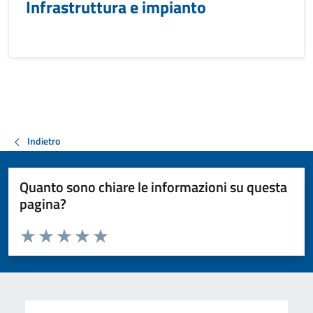
Infrastruttura e impianto
Indietro
Quanto sono chiare le informazioni su questa
pagina?
Valuta da 1 a 5 stelle la pagina
Valuta 1 stelle su 5
Valuta 2 stelle su 5
Valuta 3 stelle su 5
Valuta 4 stelle su 5
Valuta 5 stelle su 5